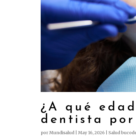
¿A qué edad 
dentista po
por
Mundisalud
|
May 16, 2026
|
Salud bucod