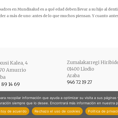
dres en Mundisalud es a qué edad deben llevar a su hijo al denti
er a más de uno: antes de lo que muchos piensan. Y cuanto ante
Zumalakarregi Hiribide
txusi Kalea, 4
01400 Llodio
70 Amurrio
Araba
aba
946 72 19 27
 89 14 69
 para recopilar información que ayuda a optimizar su visita a sus págin
uración siempre que lo desee. Encontrará más información en nuestra po
stoy de acuerdo
Rechazo el uso de cookies
Política de privac