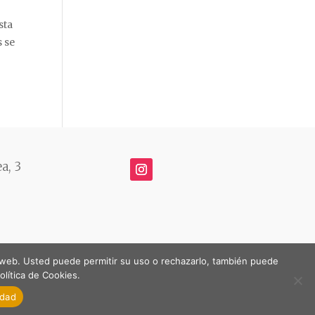
sta
s se
a, 3
as web. Usted puede permitir su uso o rechazarlo, también puede
lítica de Cookies.
idad