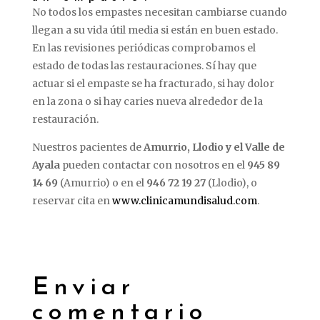
No todos los empastes necesitan cambiarse cuando
llegan a su vida útil media si están en buen estado.
En las revisiones periódicas comprobamos el
estado de todas las restauraciones. Sí hay que
actuar si el empaste se ha fracturado, si hay dolor
en la zona o si hay caries nueva alrededor de la
restauración.
Nuestros pacientes de
Amurrio, Llodio y el Valle de
Ayala
pueden contactar con nosotros en el
945 89
14 69
(Amurrio) o en el
946 72 19 27
(Llodio), o
reservar cita en
www.clinicamundisalud.com
.
Enviar
comentario