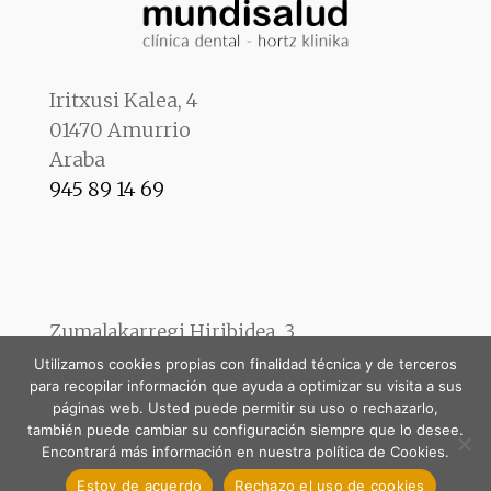
Iritxusi Kalea, 4
01470 Amurrio
Araba
945 89 14 69
Zumalakarregi Hiribidea, 3
01400 Llodio
Utilizamos cookies propias con finalidad técnica y de terceros
Araba
para recopilar información que ayuda a optimizar su visita a sus
páginas web. Usted puede permitir su uso o rechazarlo,
946 72 19 27
también puede cambiar su configuración siempre que lo desee.
Encontrará más información en nuestra política de Cookies.
Estoy de acuerdo
Rechazo el uso de cookies