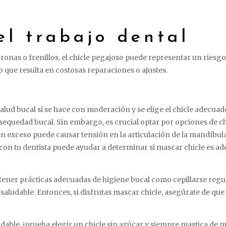
el trabajo dental
ronas o frenillos, el chicle pegajoso puede representar un riesgo
o que resulta en costosas reparaciones o ajustes.
alud bucal si se hace con moderación y se elige el chicle adecuado
 sequedad bucal. Sin embargo, es crucial optar por opciones de chi
n exceso puede causar tensión en la articulación de la mandíbul
r con tu dentista puede ayudar a determinar si mascar chicle es a
ner prácticas adecuadas de higiene bucal como cepillarse regula
saludable. Entonces, si disfrutas mascar chicle, asegúrate de que 
udable, ¡prueba elegir un chicle sin azúcar y siempre mastica de