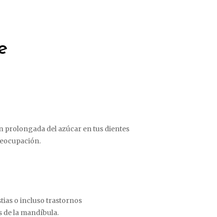
e
ón prolongada del azúcar en tus dientes
preocupación.
tias o incluso trastornos
 de la mandíbula.