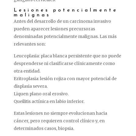
Lesiones
potencialmente
malignas
Antes
del
desarrollo
de
un
carcinoma
invasivo
pueden
aparecer
lesiones
precursoras
denominadas
potencialmente
malignas.
Las
más
relevantes
son:
Leucoplasia:
placa
blanca
persistente
que
no
puede
desprenderse
ni
clasificarse
clínicamente
como
otra
entidad.
Eritroplasia:
lesión
rojiza
con
mayor
potencial
de
displasia
severa.
Liquen
plano
oral
erosivo.
Queilitis
actínica
en
labio
inferior.
Estas
lesiones
no
siempre
evolucionan
hacia
cáncer,
pero
requieren
control
clínico
y,
en
determinados
casos,
biopsia.