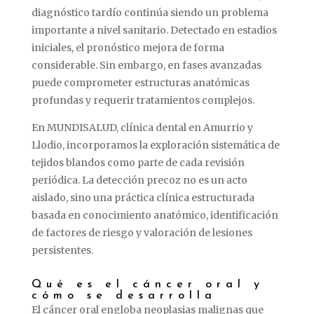
diagnóstico
tardío
continúa
siendo
un
problema
importante
a
nivel
sanitario.
Detectado
en
estadios
iniciales,
el
pronóstico
mejora
de
forma
considerable.
Sin
embargo,
en
fases
avanzadas
puede
comprometer
estructuras
anatómicas
profundas
y
requerir
tratamientos
complejos.
En
MUNDISALUD,
clínica
dental
en
Amurrio
y
Llodio,
incorporamos
la
exploración
sistemática
de
tejidos
blandos
como
parte
de
cada
revisión
periódica.
La
detección
precoz
no
es
un
acto
aislado,
sino
una
práctica
clínica
estructurada
basada
en
conocimiento
anatómico,
identificación
de
factores
de
riesgo
y
valoración
de
lesiones
persistentes.
Qué
es
el
cáncer
oral
y
cómo
se
desarrolla
El
cáncer
oral
engloba
neoplasias
malignas
que