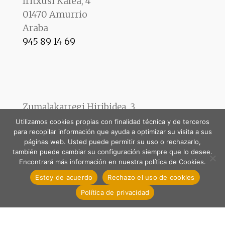
Iritxusi Kalea, 4
01470 Amurrio
Araba
945 89 14 69
Zumalakarregi Hiribidea, 3
01400 Llodio
Utilizamos cookies propias con finalidad técnica y de terceros
Araba
para recopilar información que ayuda a optimizar su visita a sus
páginas web. Usted puede permitir su uso o rechazarlo,
946 72 19 27
también puede cambiar su configuración siempre que lo desee.
Encontrará más información en nuestra política de Cookies.
Estoy de acuerdo
Rechazo el uso de cookies
Política de privacidad