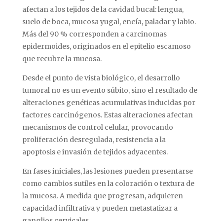
afectan
a
los
tejidos
de
la
cavidad
bucal:
lengua,
suelo
de
boca,
mucosa
yugal,
encía,
paladar
y
labio.
Más
del
90 %
corresponden
a
carcinomas
epidermoides,
originados
en
el
epitelio
escamoso
que
recubre
la
mucosa.
Desde
el
punto
de
vista
biológico,
el
desarrollo
tumoral
no
es
un
evento
súbito,
sino
el
resultado
de
alteraciones
genéticas
acumulativas
inducidas
por
factores
carcinógenos.
Estas
alteraciones
afectan
mecanismos
de
control
celular,
provocando
proliferación
desregulada,
resistencia
a
la
apoptosis
e
invasión
de
tejidos
adyacentes.
En
fases
iniciales,
las
lesiones
pueden
presentarse
como
cambios
sutiles
en
la
coloración
o
textura
de
la
mucosa.
A
medida
que
progresan,
adquieren
capacidad
infiltrativa
y
pueden
metastatizar
a
ganglios
cervicales.