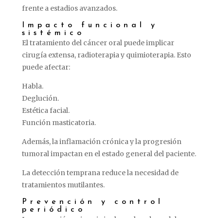
frente
a
estadios
avanzados.
Impacto
funcional
y
sistémico
El
tratamiento
del
cáncer
oral
puede
implicar
cirugía
extensa,
radioterapia
y
quimioterapia.
Esto
puede
afectar:
Habla.
Deglución.
Estética
facial.
Función
masticatoria.
Además,
la
inflamación
crónica
y
la
progresión
tumoral
impactan
en
el
estado
general
del
paciente.
La
detección
temprana
reduce
la
necesidad
de
tratamientos
mutilantes.
Prevención
y
control
periódico