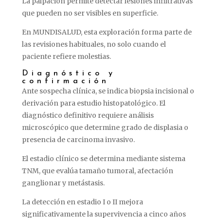
La
palpación
permite
detectar
lesiones
infiltrativas
que
pueden
no
ser
visibles
en
superficie.
En
MUNDISALUD,
esta
exploración
forma
parte
de
las
revisiones
habituales,
no
solo
cuando
el
paciente
refiere
molestias.
Diagnóstico
y
confirmación
Ante
sospecha
clínica,
se
indica
biopsia
incisional
o
derivación
para
estudio
histopatológico.
El
diagnóstico
definitivo
requiere
análisis
microscópico
que
determine
grado
de
displasia
o
presencia
de
carcinoma
invasivo.
El
estadio
clínico
se
determina
mediante
sistema
TNM,
que
evalúa
tamaño
tumoral,
afectación
ganglionar
y
metástasis.
La
detección
en
estadio
I
o
II
mejora
significativamente
la
supervivencia
a
cinco
años