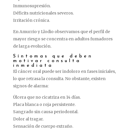
Inmunosupresión.
Déficits
nutricionales
severos.
Irritación
crónica.
En
Amurrio
y
Llodio
observamos
que
el
perfil
de
mayor
riesgo
se
concentra
en
adultos
fumadores
de
larga
evolución.
Síntomas
que
deben
motivar
consulta
inmediata
El
cáncer
oral
puede
ser
indoloro
en
fases
iniciales,
lo
que
retrasa
la
consulta.
No
obstante,
existen
signos
de
alarma:
Úlcera
que
no
cicatriza
en
14
días.
Placa
blanca
o
roja
persistente.
Sangrado
sin
causa
periodontal.
Dolor
al
tragar.
Sensación
de
cuerpo
extraño.