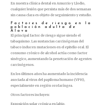
En
nuestra
clínica
dental
en
Amurrio
y
Llodio,
cualquier
lesión
que
persista
más
de
dos
semanas
sin
causa
clara
es
objeto
de
seguimiento
y
estudio.
Factores
de
riesgo
en
la
población
adulta
de
Álava
El
principal
factor
de
riesgo
sigue
siendo
el
tabaquismo.
Las
sustancias
carcinógenas
del
tabaco
inducen
mutaciones
en
el
epitelio
oral.
El
consumo
crónico
de
alcohol
actúa
como
factor
sinérgico,
aumentando
la
penetración
de
agentes
carcinógenos.
En
los
últimos
años
ha
aumentado
la
incidencia
asociada
al
virus
del
papiloma
humano (
VPH),
especialmente
en
región
orofaríngea.
Otros
factores
incluyen:
Exposición
solar
crónica
en
labio.