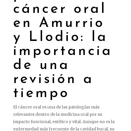
cáncer
oral
en
Amurrio
y
Llodio:
la
importancia
de
una
revisión
a
tiempo
El
cáncer
oral
es
una
de
las
patologías
más
relevantes
dentro
de
la
medicina
oral
por
su
impacto
funcional,
estético
y
vital.
Aunque
no
es
la
enfermedad
más
frecuente
de
la
cavidad
bucal,
su