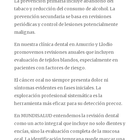
La
prevención
primaria
incluye
abandono
del
tabaco
y
reducción
del
consumo
de
alcohol.
La
prevención
secundaria
se
basa
en
revisiones
periódicas
y
control
de
lesiones
potencialmente
malignas.
En
nuestra
clínica
dental
en
Amurrio
y
Llodio
promovemos
revisiones
anuales
que
incluyen
evaluación
de
tejidos
blandos,
especialmente
en
pacientes
con
factores
de
riesgo.
El
cáncer
oral
no
siempre
presenta
dolor
ni
síntomas
evidentes
en
fases
iniciales.
La
exploración
profesional
sistemática
es
la
herramienta
más
eficaz
para
su
detección
precoz.
En
MUNDISALUD
entendemos
la
revisión
dental
como
un
acto
integral
que
incluye
no
solo
dientes
y
encías,
sino
la
evaluación
completa
de
la
mucosa
oral.
La
identificación
temprana
puede
marcar
una